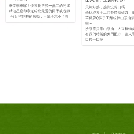
畢業季來囉！快來挑選獨一無二的開運
天氣好熱，感到沒胃口嗎
精油星座印章送給您最愛的同學或老師
華秝純素手工沙茶醬辣椒醬、
~收到禮物時的感動，ㄧ輩子忘不了喔!
華秝牌Q彈手工麵線拌山茶油
啦～
沙茶醬採用山茶油、大豆植物
有我們特製的獨門配方，讓人
口接一口呢